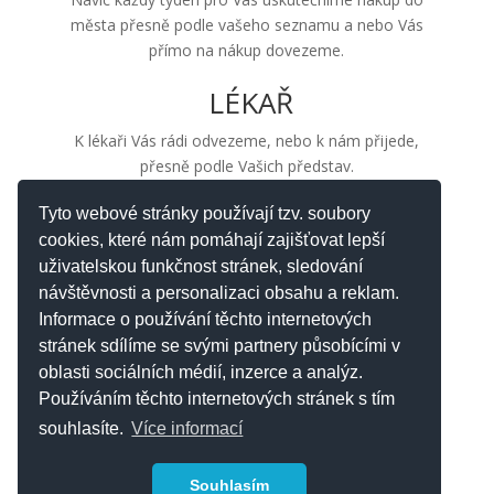
města přesně podle vašeho seznamu a nebo Vás
přímo na nákup dovezeme.
LÉKAŘ
K lékaři Vás rádi odvezeme, nebo k nám přijede,
přesně podle Vašich představ.
Samozřejmě, že Vám vždy obratem vyzvedneme léky
Tyto webové stránky používají tzv. soubory
ve Vaší oblíbené lékárně.
cookies, které nám pomáhají zajišťovat lepší
uživatelskou funkčnost stránek, sledování
návštěvnosti a personalizaci obsahu a reklam.
Informace o používání těchto internetových
Další…..
stránek sdílíme se svými partnery působícími v
Na Vaše přání zajišťujeme pravidelné padikérské
oblasti sociálních médií, inzerce a analýz.
služby, aj.
Používáním těchto internetových stránek s tím
souhlasíte.
Více informací
Souhlasím